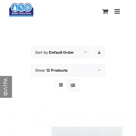
Skip
to
content
Sort by
Default Order
Show
12 Products
Product categories
ΦΙΛΤΡΑ
Κατασκευαστής
469€
1,758€
469
791
1,114
1,436
1,758