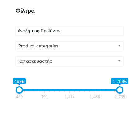
Φίλτρα
Product categories
Κατασκευαστής
469€
1,758€
469
791
1,114
1,436
1,758