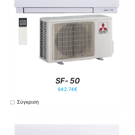
SF- 50
942.74
€
Σύγκριση