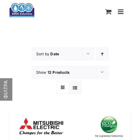
Skip
to
content
Sort by
Date
Show
12 Products
Product categories
ΦΙΛΤΡΑ
Κατασκευαστής
469€
1,758€
469
791
1,114
1,436
1,758