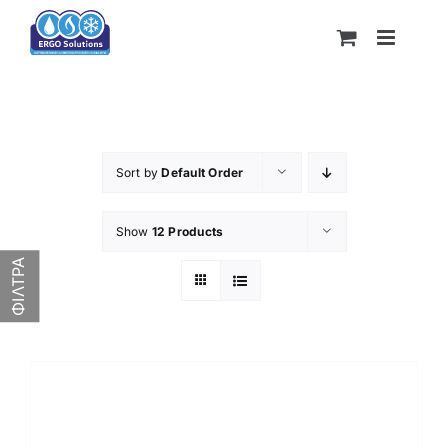
Skip
to
content
Sort by
Default Order
Show
12 Products
Κατασκευαστής
ΦΙΛΤΡΑ
1,269€
1,269€
1,269
1,269
1,269
1,269
1,269