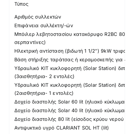
Τύπος
Αριθμός συλλεκτών
Επιφάνεια συλλέκτη/-ών
Μπόιλερ λεβητοστασίου κατακόρυφο R2ΒC 800 lit
σερπαντίνες)
Ηλεκτρική αντίσταση (βιδωτή 1 1/2″) 9kW τριφασι
Βάση στήριξης ταράτσας ή κεραμοσκεπής για 4 κ
Υδραuλικό ΚΙΤ κυκλοφορητή (Solar Station) διπλό
(3αισθητήρια- 2 εντολές)
Υδραuλικό ΚΙΤ κυκλοφορητή (Solar Station) διπλό
(2αισθητήρια- 1 εντολές)
Δοχείο διαστολής Solar 60 lit (ηλιακό κύκλωμα)
Δοχείο διαστολής Solar 40 lit (ηλιακό κύκλωμα)
Δοχείο διαστολής 80 lit (είσοδος κρύου νερού στο
Αντιψυκτικό υγρό CLARIANT SOL HT (lit)