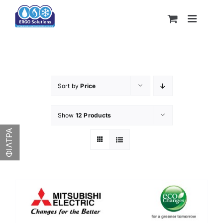
Skip
to
content
Sort by
Price
Show
12 Products
Product categories
ΦΙΛΤΡΑ
Κατασκευαστής
469€
1,758€
469
791
1,114
1,436
1,758